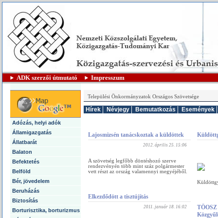
|
ADK szerzői útmutató
Impresszum
Települési Önkormányzatok Országos Szövetsége
Hírek
Névjegy
Bemutatkozás
Események
Adózás, helyi adók
Államigazgatás
Lajosmizsén tanácskoztak a küldöttek
Küldöttg
Állatbarát
2012. április 25. 15:06
Balaton
A szövetség legfőbb döntéshozó szerve
Befektetés
rendezvényén több mint száz polgármester
Belföld
vett részt az ország valamennyi megyéjéből.
Bér, jövedelem
Küldöttg
Beruházás
Elkezdődött a tisztújítás
Biztosítás
TÖOSZ P
2011. január 18. 16:02
Borturisztika, borturizmus
Közgyűl