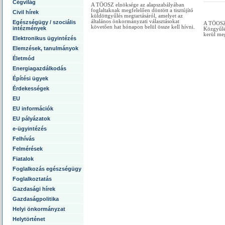
Cégvilág
A TÖOSZ elnöksége az alapszabályában
foglaltaknak megfelelően döntött a tisztújító
Civil hírek
küldöttgyűlés megtartásáról, amelyet az
általános önkormányzati választásokat
Egészségügy / szociális
A TÖOSZ 
követően hat hónapon belül össze kell hívni.
intézmények
Közgyűlé
kerül me
Elektronikus ügyintézés
Elemzések, tanulmányok
Életmód
Energiagazdálkodás
Építési ügyek
Érdekességek
EU
EU információk
EU pályázatok
e-ügyintézés
Felhívás
Felmérések
Fiatalok
Foglalkozás egészségügy
Foglalkoztatás
Gazdasági hírek
Gazdaságpolitika
Helyi önkormányzat
Helytörténet