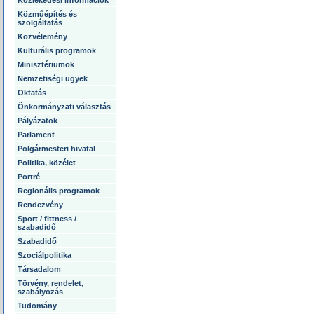
Közlekedési információk
Közműépítés és
szolgáltatás
Közvélemény
Kulturális programok
Minisztériumok
Nemzetiségi ügyek
Oktatás
Önkormányzati választás
Pályázatok
Parlament
Polgármesteri hivatal
Politika, közélet
Portré
Regionális programok
Rendezvény
Sport / fittness /
szabadidő
Szabadidő
Szociálpolitika
Társadalom
Törvény, rendelet,
szabályozás
Tudomány