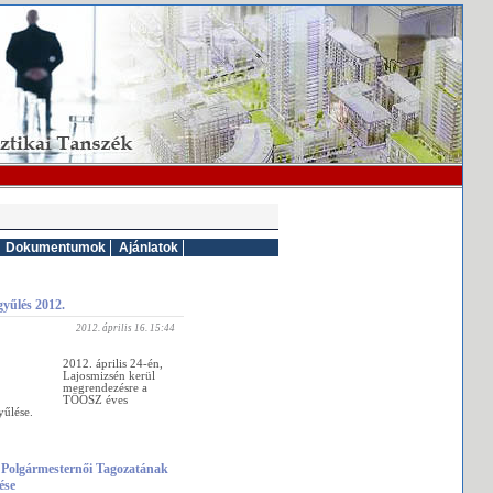
Dokumentumok
Ajánlatok
yűlés 2012.
2012. április 16. 15:44
2012. április 24-én,
Lajosmizsén kerül
megrendezésre a
TÖOSZ éves
yűlése.
olgármesternői Tagozatának
ése